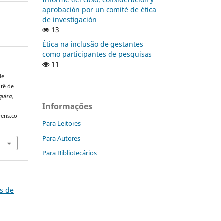
aprobación por un comité de ética
de investigación
13
Ética na inclusão de gestantes
como participantes de pesquisas
11
de
itê de
quisa
,
Informações
vens.co
Para Leitores
Para Autores
Para Bibliotecários
os de