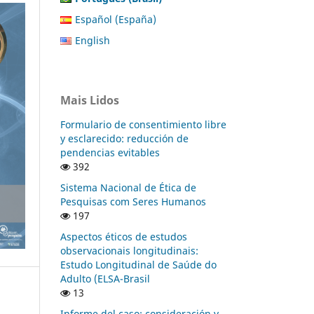
Español (España)
English
Mais Lidos
Formulario de consentimiento libre
y esclarecido: reducción de
pendencias evitables
392
Sistema Nacional de Ética de
Pesquisas com Seres Humanos
197
Aspectos éticos de estudos
observacionais longitudinais:
Estudo Longitudinal de Saúde do
Adulto (ELSA-Brasil
13
Informe del caso: consideración y