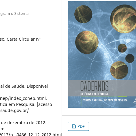
tegram o Sistema
o, Carta Circular nº
al de Saúde. Disponível
onep/index_conep.html.
 Ética em Pesquisa. [acesso
.saude.gov.br/
 12 de dezembro de 2012. –
PDF
em:
2013/res0466_12_12_2012.html.