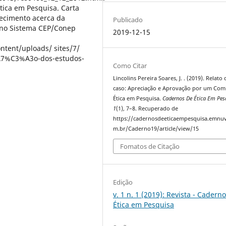
 Ética em Pesquisa. Carta
ecimento acerca da
Publicado
” no Sistema CEP/Conep
2019-12-15
ntent/uploads/ sites/7/
%A7%C3%A3o-dos-estudos-
Como Citar
Lincolins Pereira Soares, J. . (2019). Relato 
caso: Apreciação e Aprovação por um Com
Ética em Pesquisa.
Cadernos De Ética Em Pes
1
(1), 7–8. Recuperado de
https://cadernosdeeticaempesquisa.emnu
m.br/Caderno19/article/view/15
Fomatos de Citação
Edição
v. 1 n. 1 (2019): Revista - Cadern
Ética em Pesquisa