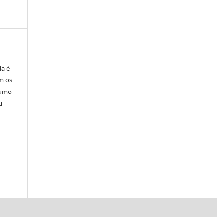
da é
m os
sumo
u