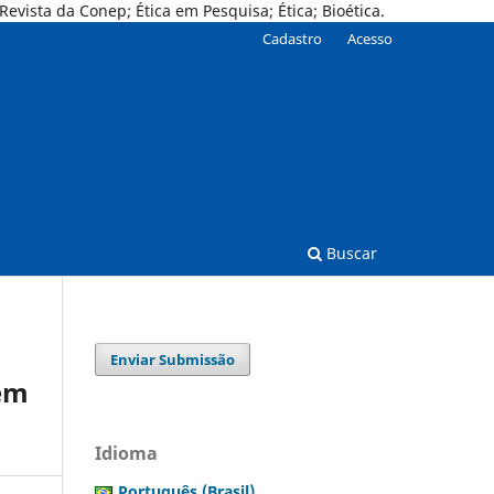
ista da Conep; Ética em Pesquisa; Ética; Bioética.
Cadastro
Acesso
Buscar
Enviar Submissão
 em
Idioma
Português (Brasil)