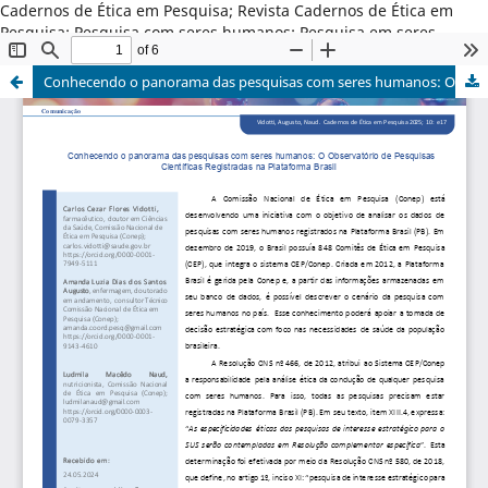
Cadernos de Ética em Pesquisa; Revista Cadernos de Ética em
Pesquisa; Pesquisa com seres humanos; Pesquisa em seres
humanos; Revista da Conep; Ética em Pesquisa; Ética; Bioética.
Conhecendo o panorama das pesquisas com seres humanos: O Observatório de Pesquisas Científicas Registradas na Plataforma Brasil